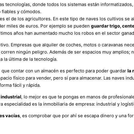
as tecnologías, donde todos los sistemas están informatizados
o fiables y cómodos.
es el de los agricultores. En este tipo de naves los cultivos se
der miles de euros. Por ejemplo se pueden
guardar trigo, cente
ltimos años han aumentado mucho los robos en el sector ganade
etivo. Empresas que alquiler de coches, motos o caravanas nece
 corren ningún peligro. Además de ser espacios muy amplios; n
 la última de la tecnología.
s que contar con un almacén es perfecto para poder guardar
la
pacio físico para vender, pero sí para almacenar. Las naves indu
orma fácil y rápida.
industrial
, lo mejor es que te pongas en manos de profesiona
 especialidad es la inmobiliaria de empresa: industrial y logístico
ves vacías
, es comprobar que por ahí se escapa dinero y una form