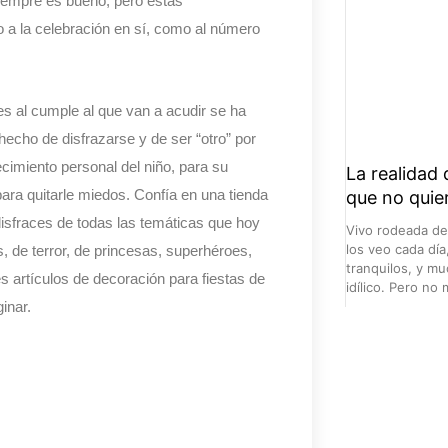
iempre es bueno, pero estas
o a la celebración en sí, como al número
es al cumple al que van a acudir se ha
hecho de disfrazarse y de ser “otro” por
imiento personal del niño, para su
La realidad 
 para quitarle miedos. Confía en una tienda
que no quie
disfraces de todas las temáticas que hoy
Vivo rodeada de 
los veo cada dí
s, de terror, de princesas, superhéroes,
tranquilos, y m
s artículos de decoración para fiestas de
idílico. Pero no
inar.