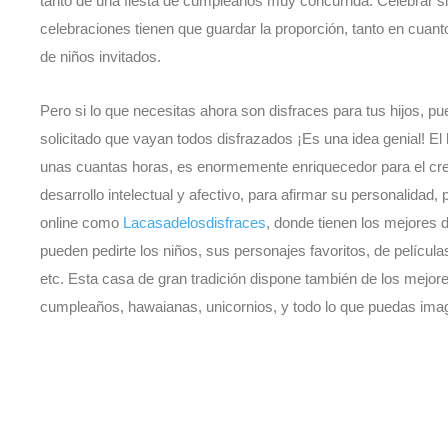
tanto de una fiesta de cumpleaños muy concurrida. Celebrar s
celebraciones tienen que guardar la proporción, tanto en cuant
de niños invitados.
Pero si lo que necesitas ahora son disfraces para tus hijos, pu
solicitado que vayan todos disfrazados ¡Es una idea genial! El 
unas cuantas horas, es enormemente enriquecedor para el crec
desarrollo intelectual y afectivo, para afirmar su personalidad,
online como
Lacasadelosdisfraces
, donde tienen los mejores 
pueden pedirte los niños, sus personajes favoritos, de película
etc. Esta casa de gran tradición dispone también de los mejore
cumpleaños, hawaianas, unicornios, y todo lo que puedas imag