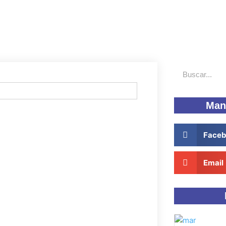
Buscar
Man
Face
Email