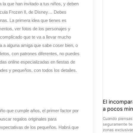
 la que han invitado a tus niños, y deben
elícula Frozen II, de Disney… Debes
as. La primera idea que tienes es
mentos, ver fotos de los personajes y
complicado que te va a llevar mucho
a a alguna amiga que sabe coser bien, o
pletos, con patrones diferentes, no puedes
ndas online especializadas en fiestas de
ndes y pequeños, con todos los detalles.
El incompara
a pocos mi
iño que cumple años, el primer factor por
Cuando piensas e
scar regalos originales para
seguramente te 
expectativas de los pequeños. Habrá que
zonas exclusivas