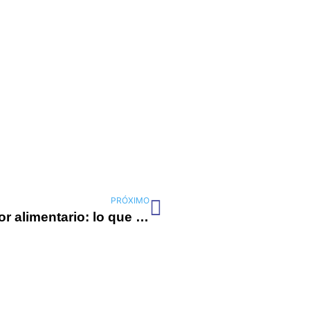
Siguiente
PRÓXIMO
La tecnología revolucionará el sector alimentario: lo que está por venir