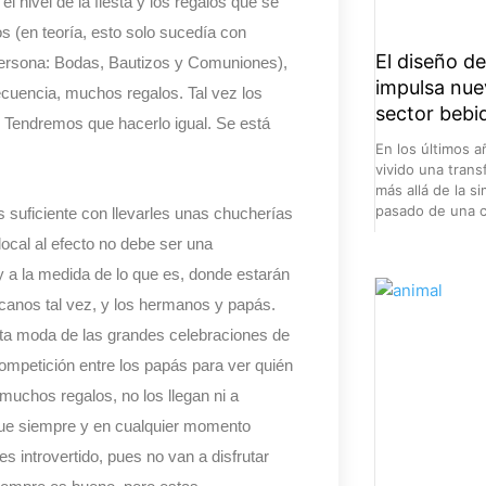
 nivel de la fiesta y los regalos que se
s (en teoría, esto solo sucedía con
El diseño d
persona: Bodas, Bautizos y Comuniones),
impulsa nue
ecuencia, muchos regalos. Tal vez los
sector bebi
… Tendremos que hacerlo igual. Se está
En los últimos a
vivido una tran
más allá de la 
pasado de una c
es suficiente con llevarles unas chucherías
ocal al efecto no debe ser una
 y a la medida de lo que es, donde estarán
rcanos tal vez, y los hermanos y papás.
sta moda de las grandes celebraciones de
mpetición entre los papás para ver quién
muchos regalos, no los llegan ni a
n que siempre y en cualquier momento
s introvertido, pues no van a disfrutar