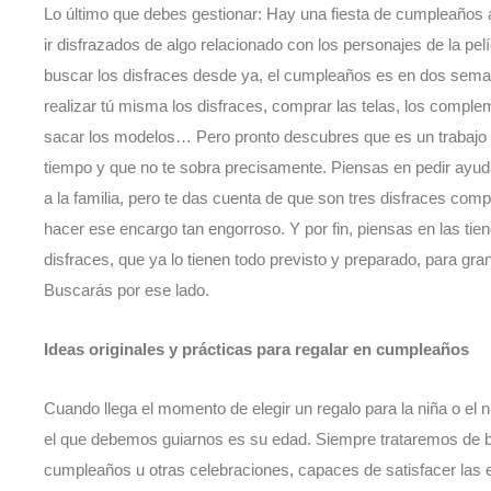
Lo último que debes gestionar: Hay una fiesta de cumpleaños a
ir disfrazados de algo relacionado con los personajes de la p
buscar los disfraces desde ya, el cumpleaños es en dos seman
realizar tú misma los disfraces, comprar las telas, los comple
sacar los modelos… Pero pronto descubres que es un trabajo 
tiempo y que no te sobra precisamente. Piensas en pedir ayud
a la familia, pero te das cuenta de que son tres disfraces com
hacer ese encargo tan engorroso. Y por fin, piensas en las tie
disfraces, que ya lo tienen todo previsto y preparado, para gra
Buscarás por ese lado.
Ideas originales y prácticas para regalar en cumpleaños
Cuando llega el momento de elegir un regalo para la niña o el n
el que debemos guiarnos es su edad. Siempre trataremos de bu
cumpleaños u otras celebraciones, capaces de satisfacer las 