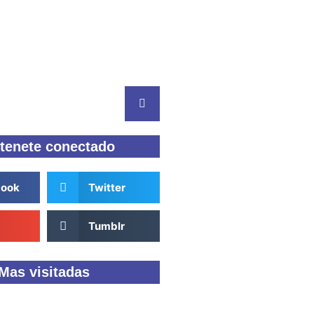
tenete conectado
book
Twitter
Tumblr
Mas visitadas