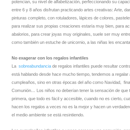
potencian, su nivel de alfabetización, perfeccionando su capaci
entre 6 y 8 años disfrutan practicando artes creativas: Arte, d
pinturas completo, con rotuladores, lápices de colores, pasteles
para realizar sus propias creaciones estaría muy bien, para a
abalorios, para crear joyas muy originales, suele ser muy entre
como también un estuche de unicornio, a las niñas les encanta
No exagerar con los regalos infantiles
La
sobreabundancia
de regalos infantiles puede resultar contr
está hablando desde hace mucho tiempo, tendemos a regalar 
cumpleaños, sino en otras épocas del año como Navidad, final
Comunión… Los niños no deberían tener la sensación de que to
primera, que todo es fácil y accesible, cuando no es cierto, c
hacen los regalos a veces no es la mejor y hacen un verdadero
el medio ambiente se está resintiendo.