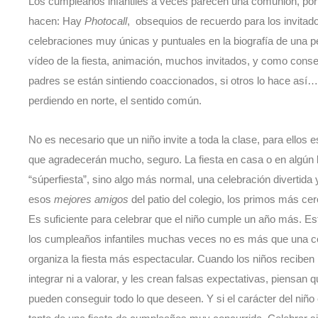
Los cumpleaños infantiles a veces parecen una comunión, por el
hacen: Hay
Photocall
, obsequios de recuerdo para los invitado
celebraciones muy únicas y puntuales en la biografía de una 
vídeo de la fiesta, animación, muchos invitados, y como cons
padres se están sintiendo coaccionados, si otros lo hace así
perdiendo en norte, el sentido común.
No es necesario que un niño invite a toda la clase, para ellos 
que agradecerán mucho, seguro. La fiesta en casa o en algún l
“súperfiesta”, sino algo más normal, una celebración divertida
esos
mejores amigos
del patio del colegio, los primos más ce
Es suficiente para celebrar que el niño cumple un año más. E
los cumpleaños infantiles muchas veces no es más que una co
organiza la fiesta más espectacular. Cuando los niños reciben 
integrar ni a valorar, y les crean falsas expectativas, piensa
pueden conseguir todo lo que deseen. Y si el carácter del niño e