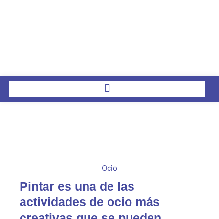
Ir
al
contenido
Ocio
Pintar es una de las
actividades de ocio más
creativas que se pueden