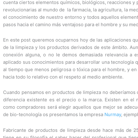
cuenta ciertos elementos químicos, biológicos, reacciones y 
revolucionarias al mundo de la farmacia, la agricultura, la med
el conocimiento de nuestro entorno y todos aquellos element
pasos hacia el camino más ventajoso para el hombre y su med
En este post queremos ocuparnos hoy de las aplicaciones qu
de la limpieza y los productos derivados de este ámbito. Au
conexión alguna, o no le demos demasiada relevancia a est
aplicado sus conocimientos para desarrollar una tecnología 
al tiempo que menos peligrosa o tóxica para el hombre, y en
hacia todo lo relativo con el respeto al medio ambiente.
Cuando pensamos en productos de limpieza no deberíamos cr
diferencia existente es el precio o la marca. Existen en e
como compradores será elegir aquellos que mejor se adecu
de bio-tecnología os presentamos la empresa
Nurmay
, ejemp
Fabricante de productos de limpieza desde hace más de 25
tiene en su filosofía el saber hacer del profesional que ti