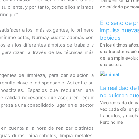
También se han cre
u cliente, y por tanto, como ellos mismos
de cuidado persona
incipio”.
El diseño de p
satisfacer a los más exigentes, lo primero
impulsa nuevas
l mínimo estas, Nurmay cuenta además con
bebidas
os en los diferentes ámbitos de trabajo y
En los últimos años,
una transformació
 garantizar a través de las técnicas más
de la simple evolu
una cultura
gentes de limpieza, para dar solución a
resulta clave e indispensable. Asi entre su
La realidad de
 hospitales. Espacios que requieran una
no quieren que
e calidad necesarios que aseguren eguir
Vivo rodeada de vac
mpresa a una consolidado lugar en el sector
veo cada día, en 
tranquilos, y mucha
Pero no me
en cuenta a la hora de realizar distintos
uas duras, bioalcoholes, limpia metales,