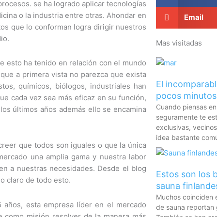
procesos. se ha logrado aplicar tecnologías
icina o la industria entre otras. Ahondar en
Email
os que lo conforman logra dirigir nuestros
io.
Mas visitadas
e esto ha tenido en relación con el mundo
nque a primera vista no parezca que exista
El incomparable
os, químicos, biólogos, industriales han
pocos minutos
que cada vez sea más eficaz en su función,
Cuando piensas en 
 los últimos años además ello se encamina
seguramente te es
exclusivas, vecinos 
idea bastante com
eer que todos son iguales o que la única
l mercado una amplia gama y nuestra labor
en a nuestras necesidades. Desde el blog
Estos son los b
lo claro de todo esto.
sauna finlande
Muchos coinciden e
 años, esta empresa líder en el mercado
de sauna reportan 
ene como misión resolver de la manera más