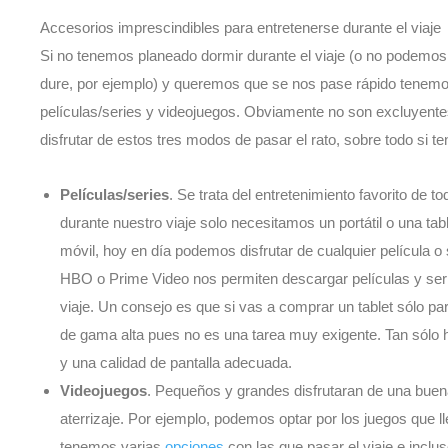
Accesorios imprescindibles para entretenerse durante el viaje
Si no tenemos planeado dormir durante el viaje (o no podemos
dure, por ejemplo) y queremos que se nos pase rápido tenemos t
películas/series y videojuegos. Obviamente no son excluyente
disfrutar de estos tres modos de pasar el rato, sobre todo si t
Películas/series
. Se trata del entretenimiento favorito de t
durante nuestro viaje solo necesitamos un portátil o una tab
móvil, hoy en día podemos disfrutar de cualquier película o
HBO o Prime Video nos permiten descargar películas y serie
viaje. Un consejo es que si vas a comprar un tablet sólo par
de gama alta pues no es una tarea muy exigente. Tan sólo
y una calidad de pantalla adecuada.
Videojuegos
. Pequeños y grandes disfrutaran de una buen
aterrizaje. Por ejemplo, podemos optar por los juegos que 
tenemos varias
opciones
con las que pasar el viaje e inclus