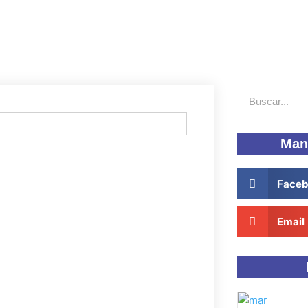
Buscar
Man
Face
Email