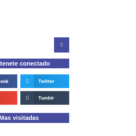
tenete conectado
book
Twitter
Tumblr
Mas visitadas