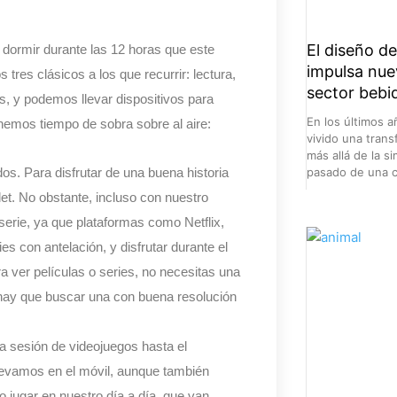
El diseño d
 dormir durante las 12 horas que este
impulsa nue
res clásicos a los que recurrir: lectura,
sector bebi
s, y podemos llevar dispositivos para
En los últimos a
enemos tiempo de sobra sobre al aire:
vivido una tran
más allá de la 
odos. Para disfrutar de una buena historia
pasado de una c
let. No obstante, incluso con nuestro
 serie, ya que plataformas como Netflix,
s con antelación, y disfrutar durante el
a ver películas o series, no necesitas una
 hay que buscar una con buena resolución
a sesión de videojuegos hasta el
llevamos en el móvil, aunque también
o jugar en nuestro día a día, que van